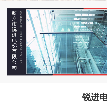
观光电梯
观
嘉亿新闻大厦
河师大图书馆，物
锐进