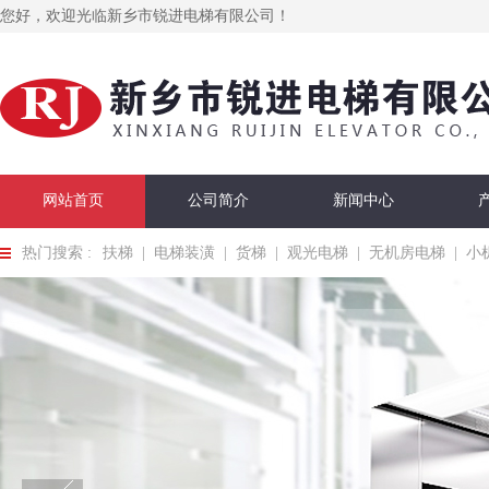
您好，欢迎光临新乡市锐进电梯有限公司！
网站首页
公司简介
新闻中心
热门搜索 :
扶梯
|
电梯装潢
|
货梯
|
观光电梯
|
无机房电梯
|
小
在线留言
联系我们