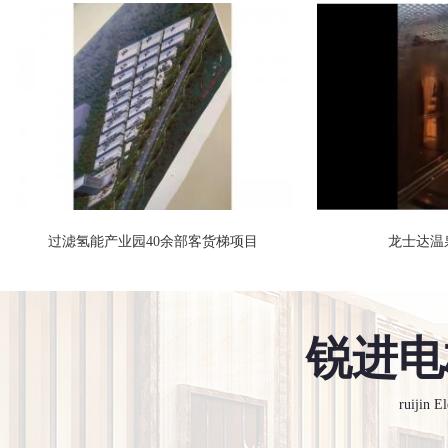
过滤氢能产业园40余部客货梯项目
龙士达温
货梯
锐进电
ruijin E