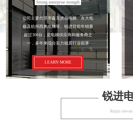
Strong enterprise strength
公司主要代理蒂森克虏伯电梯、永大电
梯及杭州西奥电梯等。锐进目前年销量
超过300台，是电梯供应商和服务商之
一，多年来综合实力稳居行业前茅
电梯装潢
电
LEARN MORE
锐进
Ruijin elevat
新乡货梯