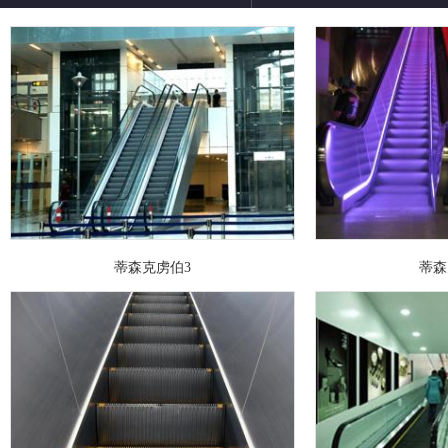
蒂森克虏伯3
蒂森