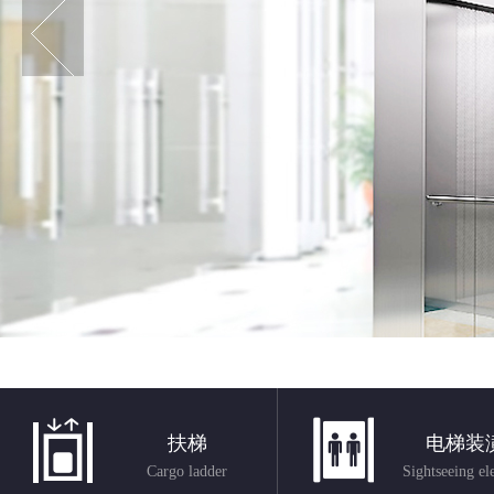
扶梯
电梯装
Cargo ladder
Sightseeing el