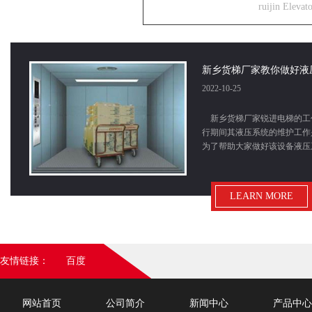
ruijin Eleva
新乡货梯厂家教你做好液
2022-10-25
新乡货梯厂家锐进电梯的工
行期间其液压系统的维护工作
为了帮助大家做好该设备液压
LEARN MORE
新乡货梯运行出现噪音如
2022-09-21
友情链接：
百度
新乡货梯顾名思义便是用来
筑各楼层运输货物时由于货物
网站首页
公司简介
新闻中心
产品中心