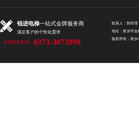
该设备便可轻松的将货物运输
联系我们
锐进电梯
一站式金牌服务商
LEARN MORE
联系人：郭经理 手机
地址：新乡市金穗
满足客户的个性化需求
版权所有：新
0373-3073998
全国服务热线：
新乡电梯厂家分享乘坐电
2022-08-22
电梯设备现如今是我们生活
是现住在单元楼里面的人们，
下楼，那么在乘坐该设备期间
LEARN MORE
新乡电梯厂家：电梯保养
2022-07-25