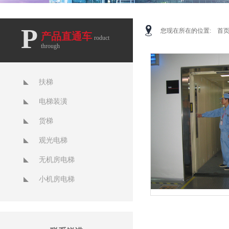
P
您现在所在的位置:
首
产品直通车
roduct
through
扶梯
电梯装潢
货梯
观光电梯
无机房电梯
小机房电梯