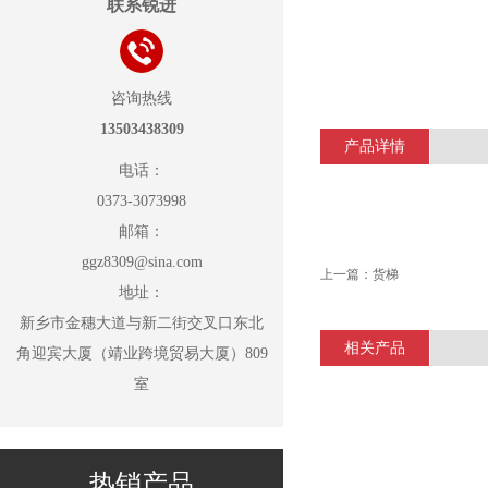
联系锐进
咨询热线
13503438309
产品详情
电话：
0373-3073998
邮箱：
ggz8309@sina.com
上一篇：
货梯
地址：
新乡市金穗大道与新二街交叉口东北
相关产品
角迎宾大厦（靖业跨境贸易大厦）809
室
热销产品