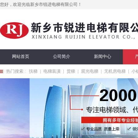
您好，欢迎光临新乡市锐进电梯有限公司！
网站首页
公司简介
新闻中心
热门搜索 :
扶梯
|
电梯装潢
|
货梯
|
观光电梯
|
无机房电梯
|
小
在线留言
联系我们